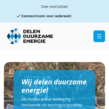
Zonnestroom voor iedereen!
Over ons
Contact
Doe mee met de coöperatieve beweging
Wij delen duurzame energie
Wij delen duurzame
energie!
Als coöperatieve beweging –
bestaande uit woningcorporaties