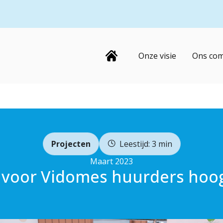
Home
Onze visie
Ons co
Projecten
Leestijd: 3 min
Maart 2023
voor Vidomes huurders hoog