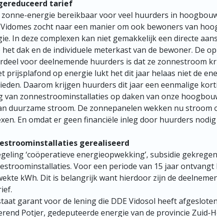
ereduceerd tarief
zonne-energie bereikbaar voor veel huurders in hoogbou
 “Vidomes zocht naar een manier om ook bewoners van hoo
ie. In deze complexen kan niet gemakkelijk een directe aa
het dak en de individuele meterkast van de bewoner. De opl
ordeel voor deelnemende huurders is dat ze zonnestroom kr
t prijsplafond op energie lukt het dit jaar helaas niet de en
bieden. Daarom krijgen huurders dit jaar een eenmalige kort
eg van zonnestroominstallaties op daken van onze hoogbo
an duurzame stroom. De zonnepanelen wekken nu stroom 
xen. En omdat er geen financiële inleg door huurders nodig 
nestroominstallaties gerealiseerd
regeling ‘coöperatieve energieopwekking’, subsidie gekreg
stroominstallaties. Voor een periode van 15 jaar ontvangt
kte kWh. Dit is belangrijk want hierdoor zijn de deelnem
ief.
staat garant voor de lening die DDE Vidosol heeft afgeslote
erend Potjer, gedeputeerde energie van de provincie Zuid-Ho