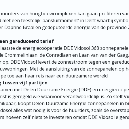
 huurders van hoogbouwcomplexen kan gaan profiteren va
 met een feestelijk ‘aansluitmoment’ in Delft waarbij symbo
r Daphne Braal en gedeputeerde energie van de provincie 
en gereduceerd tarief
laatste de energiecoöperatie DDE Vidosol 368 zonnepanelen
 Crommelinlaan, de Conradlaan en Laan van van der Gaag
 op. DDE Vidosol levert de zonnestroom tegen een gereduce
uwwoningen. Met de aansluiting van de zonnepanelen op h
pe toe aan haar reis naar een duurzamere wereld.
tussen vijf partijen
samen met Delen Duurzame Energie (DDE) en energiecoöpera
 is geregeld wie waarvoor verantwoordelijk is. Zo stelt V
kbaar, koopt Delen Duurzame Energie zonnepanelen in bij
osol alles wat nodig is voor de huurders, zoals de oversta
s hoeven zelf niets te investeren omdat DDE Vidosol eigenaa