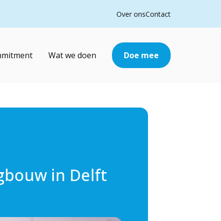
Over ons
Contact
mmitment
Wat we doen
Doe mee
bouw in Delft