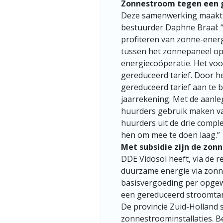
Zonnestroom tegen een g
Deze samenwerking maakt 
bestuurder Daphne Braal:
profiteren van zonne-energ
tussen het zonnepaneel op 
energiecoöperatie. Het vo
gereduceerd tarief. Door he
gereduceerd tarief aan te 
jaarrekening. Met de aanl
huurders gebruik maken v
huurders uit de drie comple
hen om mee te doen laag.”
Met subsidie zijn de zon
DDE Vidosol heeft, via de 
duurzame energie via zonne
basisvergoeding per opgewe
een gereduceerd stroomtar
De provincie Zuid-Holland 
zonnestroominstallaties. B