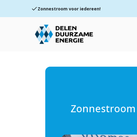
Doe mee met de coöperatieve beweging
Wij delen duurzame energie
Zonnestroom 