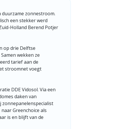
n duurzame zonnestroom.
lisch een stekker werd
Zuid-Holland Berend Potjer
 op drie Delftse
. Samen wekken ze
erd tarief aan de
et stroomnet voegt
tie DDE Vidosol. Via een
idomes daken van
 zonnepanelenspecialist
p naar Greenchoice als
r is en blijft van de