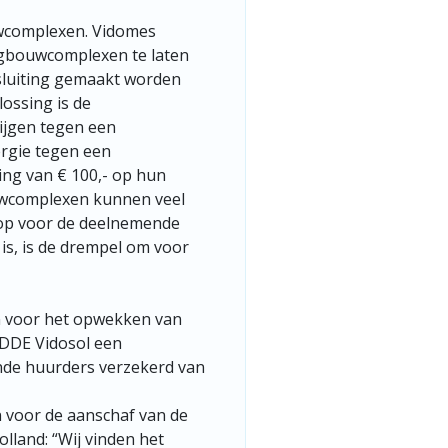
wcomplexen. Vidomes
gbouwcomplexen te laten
nsluiting gemaakt worden
ossing is de
ijgen tegen een
ergie tegen een
ing van € 100,- op hun
uwcomplexen kunnen veel
op voor de deelnemende
is, is de drempel om voor
en voor het opwekken van
 DDE Vidosol een
ende huurders verzekerd van
n voor de aanschaf van de
lland: “Wij vinden het